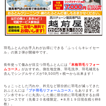
羽毛ふとんのお手入れがお得にできる「ふっくらキレイセー
ル」の第２弾が開催中です。
長年使って傷みが目立つ羽毛ふとんには
「本格羽毛リフォー
ムコース」
がおすすめ。側生地交換、羽毛洗浄、羽毛補充を
含んでシングルサイズが19,500円＋税〜から出来ます！
ちょこっとした汚れや、衿元など部分的に羽毛が減ってきた
おふとんには
「プチ羽毛リフォームコース」
もあります。オ
ゾン水でキレイに丸洗いした後に部分的に羽毛補充するお得
なコースです（先着２０名様限定。※８月１９日現在残り枠8
枚）。