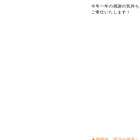
今年一年の感謝の気持ち
ご奉仕いたします！
★期間中、西川の羽毛ふ